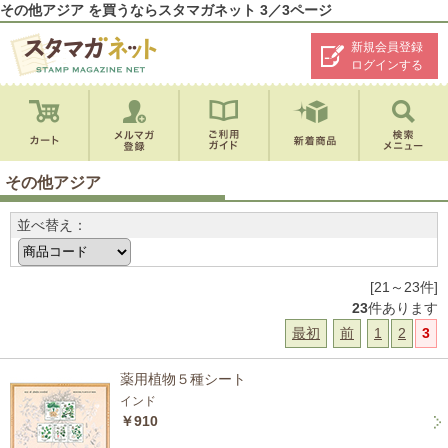
その他アジア を買うならスタマガネット 3／3ページ
新規会員登録
ログインする
その他アジア
並べ替え：
[21～23件]
23
件あります
最初
前
1
2
3
薬用植物５種シート
インド
￥910