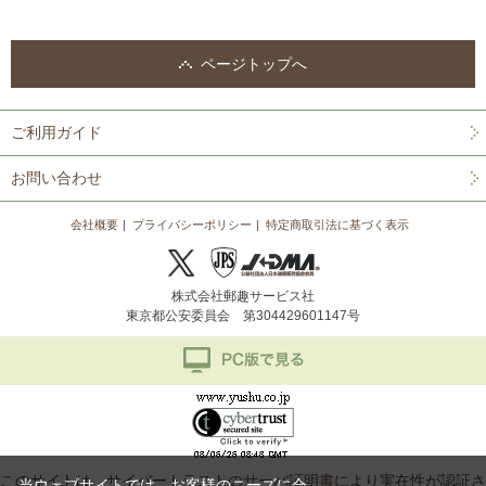
ページトップへ
ご利用ガイド
お問い合わせ
会社概要
プライバシーポリシー
特定商取引法に基づく表示
株式会社郵趣サービス社
東京都公安委員会 第304429601147号
このサイトは、サイバートラストの
サーバ証明書
により実在性が認証さ
当ウェブサイトでは、お客様のニーズに合