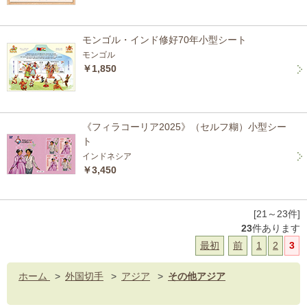
モンゴル・インド修好70年小型シート
モンゴル
￥1,850
《フィラコーリア2025》（セルフ糊）小型シー
ト
インドネシア
￥3,450
[21～23件]
23
件あります
最初
前
1
2
3
ホーム
>
外国切手
>
アジア
>
その他アジア