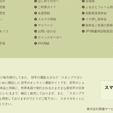
切手
はじめての方へ
豆知識
芸能
ご利用ガイド
ふるさとフレーム切
歴史
会員登録
自動発送頒布会
い
メルマガ登録
イチ押し頒布会
マイページ
頒布会ご在籍の皆様
キノコ
お問い合わせ
JPS郵趣用品取扱店
クイックオーダー
宇宙
FAX用紙
より毎月発行してきた、 切手の通販カタログ「スタンプマガジ
ために開設した 切手のオンライン通販サイトです。切手のショ
」本誌と同様に、世界各国で発行されるさまざまな新切手や日本
手にいたるまで、幅広く販売しております。また、「スタンプマ
も用意しておりますのでどうぞご覧下さい。 スタマガネットに
ください。
株式会社郵趣サービス