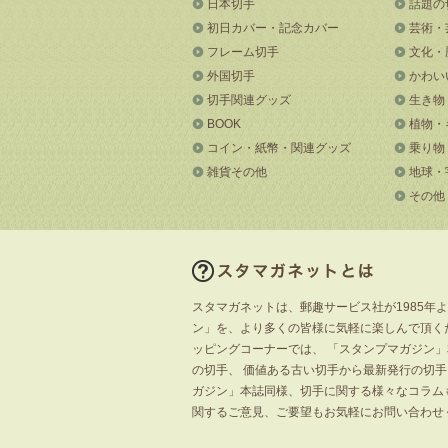
日本切手
話題の
初日カバー・記念カバー
芸術・
フレーム切手
文化・
外国切手
かわい
切手関連グッズ
生き物
BOOK
植物・
コイン・紙幣・関連グッズ
乗り物
雑貨その他
地球・
その他
スタマガネットは、郵趣サービス社が1985年
ン」を、より多くの皆様に気軽に楽しんで頂く
ッピングコーナーでは、 「スタンプマガジン
の切手、 価値ある古い切手から最新発行の切
ガジン」本誌同様、切手に関する様々なコラム
関するご意見、ご要望もお気軽にお問い合わせ