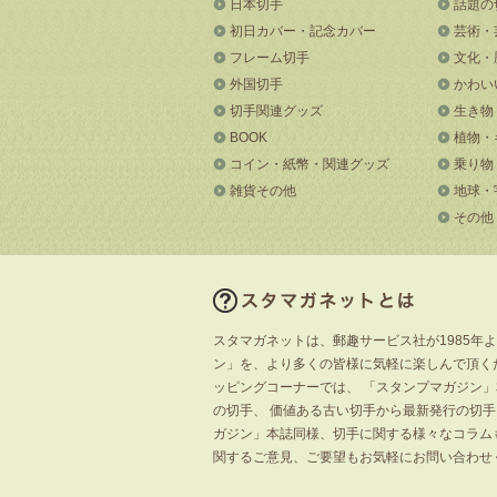
日本切手
話題の
初日カバー・記念カバー
芸術・
フレーム切手
文化・
外国切手
かわい
切手関連グッズ
生き物
BOOK
植物・
コイン・紙幣・関連グッズ
乗り物
雑貨その他
地球・
その他
スタマガネットは、郵趣サービス社が1985年
ン」を、より多くの皆様に気軽に楽しんで頂く
ッピングコーナーでは、 「スタンプマガジン
の切手、 価値ある古い切手から最新発行の切
ガジン」本誌同様、切手に関する様々なコラム
関するご意見、ご要望もお気軽にお問い合わせ