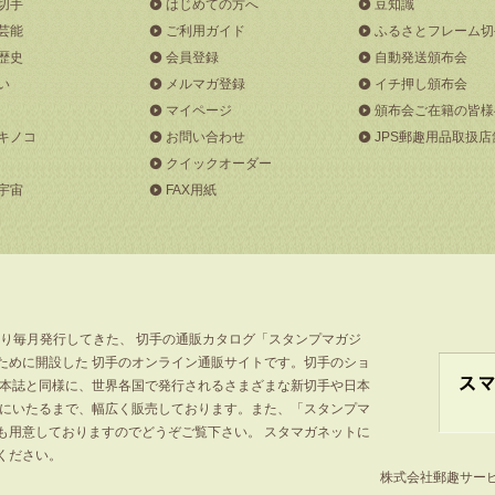
切手
はじめての方へ
豆知識
芸能
ご利用ガイド
ふるさとフレーム切
歴史
会員登録
自動発送頒布会
い
メルマガ登録
イチ押し頒布会
マイページ
頒布会ご在籍の皆様
キノコ
お問い合わせ
JPS郵趣用品取扱店
クイックオーダー
宇宙
FAX用紙
より毎月発行してきた、 切手の通販カタログ「スタンプマガジ
ために開設した 切手のオンライン通販サイトです。切手のショ
」本誌と同様に、世界各国で発行されるさまざまな新切手や日本
手にいたるまで、幅広く販売しております。また、「スタンプマ
も用意しておりますのでどうぞご覧下さい。 スタマガネットに
ください。
株式会社郵趣サービス