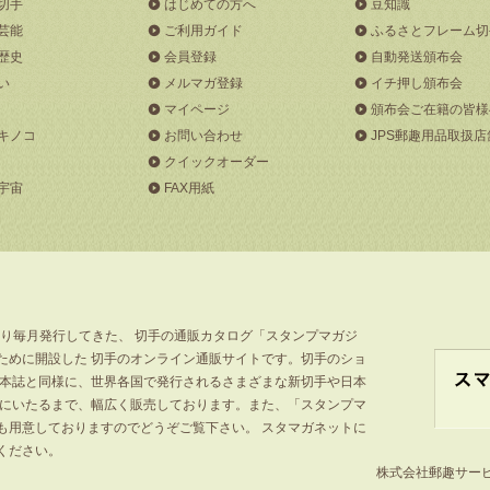
切手
はじめての方へ
豆知識
芸能
ご利用ガイド
ふるさとフレーム切
歴史
会員登録
自動発送頒布会
い
メルマガ登録
イチ押し頒布会
マイページ
頒布会ご在籍の皆様
キノコ
お問い合わせ
JPS郵趣用品取扱店
クイックオーダー
宇宙
FAX用紙
より毎月発行してきた、 切手の通販カタログ「スタンプマガジ
ために開設した 切手のオンライン通販サイトです。切手のショ
」本誌と同様に、世界各国で発行されるさまざまな新切手や日本
手にいたるまで、幅広く販売しております。また、「スタンプマ
も用意しておりますのでどうぞご覧下さい。 スタマガネットに
ください。
株式会社郵趣サービス