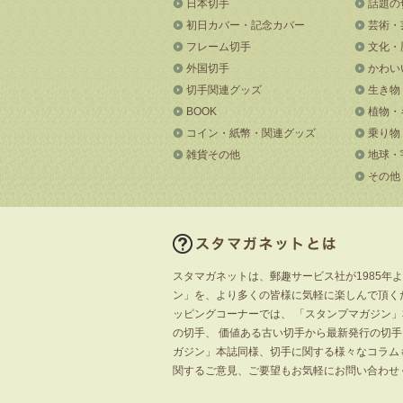
日本切手
話題の
初日カバー・記念カバー
芸術・
フレーム切手
文化・
外国切手
かわい
切手関連グッズ
生き物
BOOK
植物・
コイン・紙幣・関連グッズ
乗り物
雑貨その他
地球・
その他
スタマガネットは、郵趣サービス社が1985年
ン」を、より多くの皆様に気軽に楽しんで頂く
ッピングコーナーでは、 「スタンプマガジン
の切手、 価値ある古い切手から最新発行の切
ガジン」本誌同様、切手に関する様々なコラム
関するご意見、ご要望もお気軽にお問い合わせ