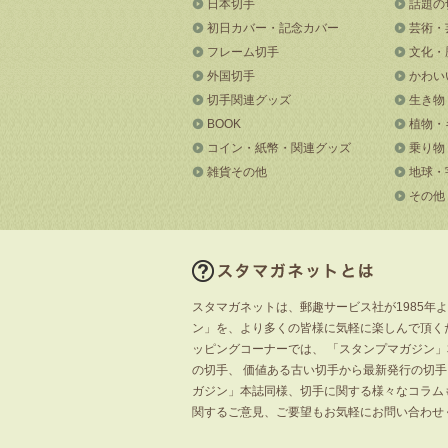
日本切手
話題の
初日カバー・記念カバー
芸術・
フレーム切手
文化・
外国切手
かわい
切手関連グッズ
生き物
BOOK
植物・
コイン・紙幣・関連グッズ
乗り物
雑貨その他
地球・
その他
スタマガネットは、郵趣サービス社が1985年
ン」を、より多くの皆様に気軽に楽しんで頂く
ッピングコーナーでは、 「スタンプマガジン
の切手、 価値ある古い切手から最新発行の切
ガジン」本誌同様、切手に関する様々なコラム
関するご意見、ご要望もお気軽にお問い合わせ