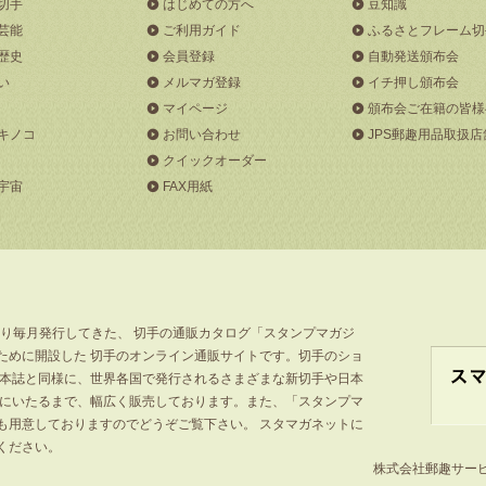
切手
はじめての方へ
豆知識
芸能
ご利用ガイド
ふるさとフレーム切
歴史
会員登録
自動発送頒布会
い
メルマガ登録
イチ押し頒布会
マイページ
頒布会ご在籍の皆様
キノコ
お問い合わせ
JPS郵趣用品取扱店
クイックオーダー
宇宙
FAX用紙
より毎月発行してきた、 切手の通販カタログ「スタンプマガジ
ために開設した 切手のオンライン通販サイトです。切手のショ
」本誌と同様に、世界各国で発行されるさまざまな新切手や日本
手にいたるまで、幅広く販売しております。また、「スタンプマ
も用意しておりますのでどうぞご覧下さい。 スタマガネットに
ください。
株式会社郵趣サービス