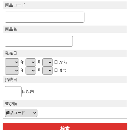
商品コード
商品名
発売日
年
月
日 から
年
月
日 まで
掲載日
日以内
並び順