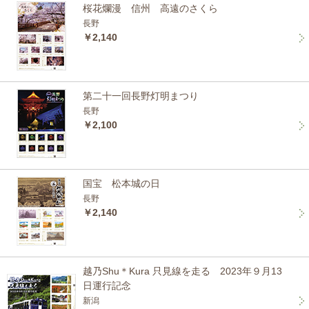
桜花爛漫 信州 高遠のさくら
長野
￥2,140
第二十一回長野灯明まつり
長野
￥2,100
国宝 松本城の日
長野
￥2,140
越乃Shu＊Kura 只見線を走る 2023年９月13
日運行記念
新潟