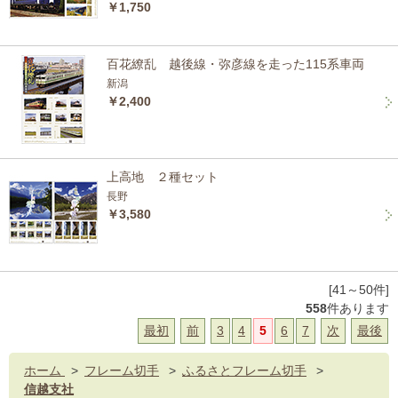
￥1,750
百花繚乱 越後線・弥彦線を走った115系車両
新潟
￥2,400
上高地 ２種セット
長野
￥3,580
[41～50件]
558
件あります
最初
前
3
4
5
6
7
次
最後
ホーム
>
フレーム切手
>
ふるさとフレーム切手
>
信越支社