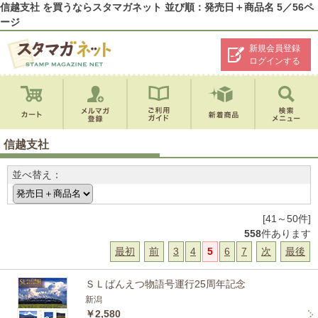
信越支社 を買うならスタマガネット 並び順：発売日＋商品名 5／56ペ
ージ
新規会員登録
ログインする
信越支社
並べ替え：
[41～50件]
558
件あります
最初
前
3
4
5
6
7
次
最後
ＳＬばんえつ物語号運行25周年記念
新潟
￥2,580