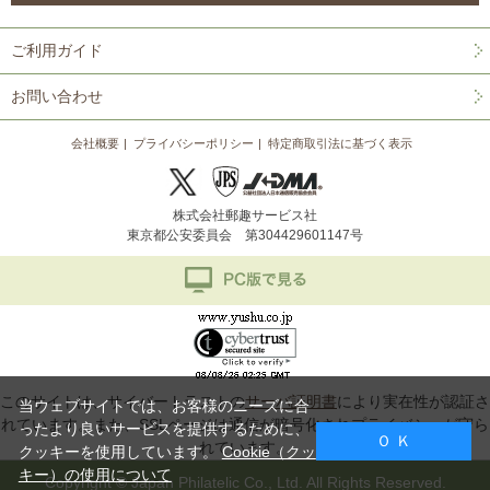
ご利用ガイド
お問い合わせ
会社概要
プライバシーポリシー
特定商取引法に基づく表示
株式会社郵趣サービス社
東京都公安委員会 第304429601147号
このサイトは、サイバートラストの
サーバ証明書
により実在性が認証さ
当ウェブサイトでは、お客様のニーズに合
れています。また、SSLページは通信が暗号化されプライバシーが守ら
ったより良いサービスを提供するために、
Ｏ Ｋ
れています。
クッキーを使用しています。
Cookie（クッ
キー）の使用について
Copyright © Japan Philatelic Co., Ltd. All Rights Reserved.