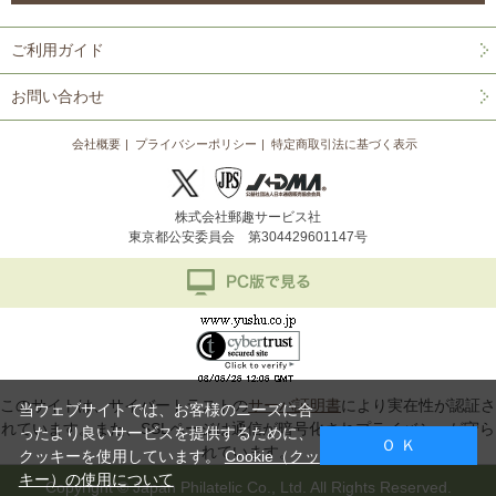
ご利用ガイド
お問い合わせ
会社概要
プライバシーポリシー
特定商取引法に基づく表示
株式会社郵趣サービス社
東京都公安委員会 第304429601147号
このサイトは、サイバートラストの
サーバ証明書
により実在性が認証さ
当ウェブサイトでは、お客様のニーズに合
れています。また、SSLページは通信が暗号化されプライバシーが守ら
ったより良いサービスを提供するために、
Ｏ Ｋ
れています。
クッキーを使用しています。
Cookie（クッ
キー）の使用について
Copyright © Japan Philatelic Co., Ltd. All Rights Reserved.