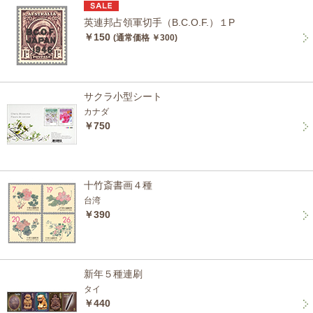
英連邦占領軍切手（B.C.O.F.）１P
￥150
(通常価格 ￥300)
サクラ小型シート
カナダ
￥750
十竹斎書画４種
台湾
￥390
新年５種連刷
タイ
￥440