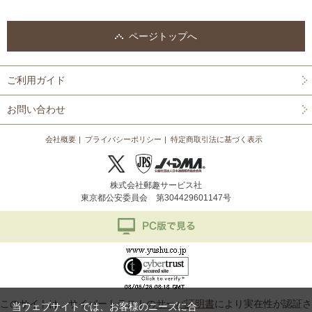
ページトップへ
ご利用ガイド
お問い合わせ
会社概要
プライバシーポリシー
特定商取引法に基づく表示
株式会社郵趣サービス社
東京都公安委員会 第304429601147号
このサイトは、サイバートラストの
サーバ証明書
により実在性が認証さ
当ウェブサイトでは、お客様のニーズに合