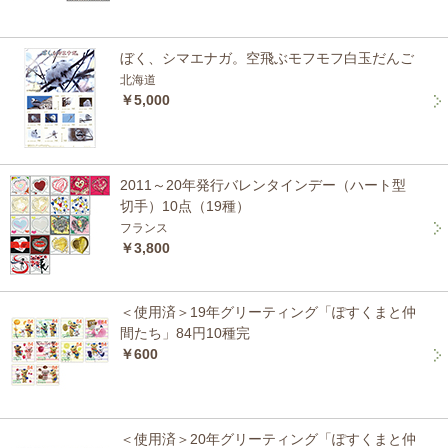
ぼく、シマエナガ。空飛ぶモフモフ白玉だんご
北海道
￥5,000
2011～20年発行バレンタインデー（ハート型
切手）10点（19種）
フランス
￥3,800
＜使用済＞19年グリーティング「ぽすくまと仲
間たち」84円10種完
￥600
＜使用済＞20年グリーティング「ぽすくまと仲