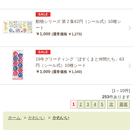
動物シリーズ 第２集62円（シール式）10種シ
ート
￥1,000
(通常価格 ￥1,270)
19年グリーティング「ぽすくまと仲間たち」63
円（シール式）10種シート
￥1,000
(通常価格 ￥1,340)
[1～10件]
253
件あります
1
2
3
4
5
次
最後
ホーム
>
かわいい
>
かわいい