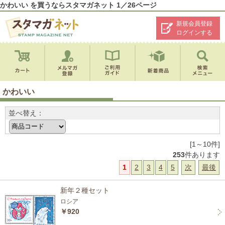
かわいい を買うならスタマガネット 1／26ページ
新規会員登録
ログインする
かわいい
並べ替え：
[1～10件]
253
件あります
1
2
3
4
5
次
最後
新年２種セット
ロシア
￥920