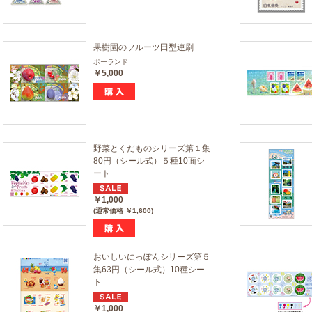
果樹園のフルーツ田型連刷
ポーランド
￥5,000
野菜とくだものシリーズ第１集
80円（シール式）５種10面シ
ート
￥1,000
(通常価格 ￥1,600)
おいしいにっぽんシリーズ第５
集63円（シール式）10種シー
ト
￥1,000