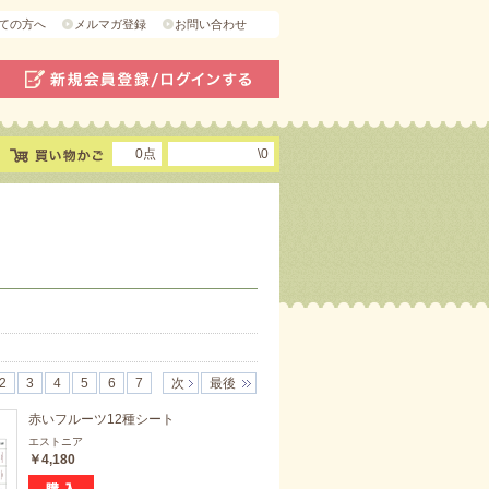
ての方へ
メルマガ登録
お問い合わせ
0点
\0
2
3
4
5
6
7
次
最後
赤いフルーツ12種シート
エストニア
￥4,180