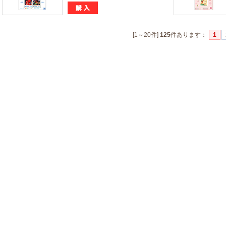
[1～20件]
125
件あります
：
1