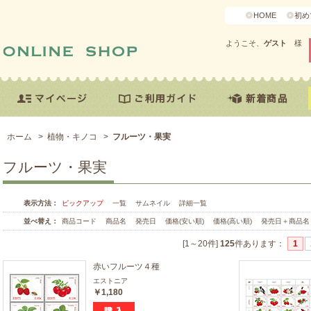
HOME
初め
ようこそ、
ゲスト
様
ホーム
>
植物・キノコ
>
フルーツ・果実
フルーツ・果実
表示方法：
ピックアップ
一覧
サムネイル
詳細一覧
並べ替え：
商品コード
商品名
発売日
価格(安い順)
価格(高い順)
発売日＋商品名
[1～20件]
125
件あります
：
1
赤いフルーツ４種
エストニア
￥1,180