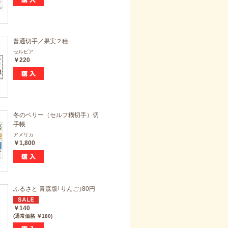
普通切手／果実２種
セルビア
￥220
冬のベリー（セルフ糊切手）切
手帳
アメリカ
￥1,800
ふるさと 青森版｢りんご｣80円
￥140
(通常価格 ￥180)