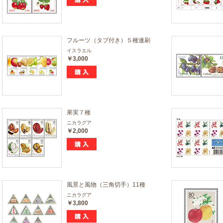
フルーツ（タブ付き）５種連刷
イスラエル
￥3,000
果実７種
ニカラグア
￥2,000
風景と風物（三角切手）11種
ニカラグア
￥3,800