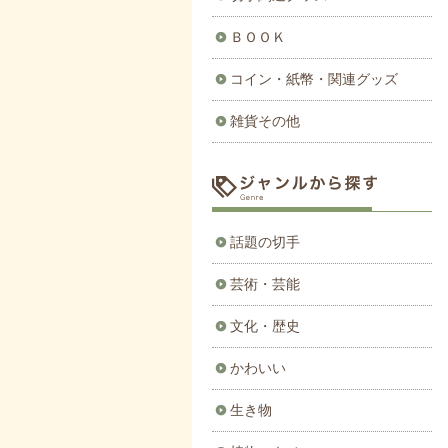
ＢＯＯＫ
コイン・紙幣・関連グッズ
雑貨その他
話題の切手
芸術・芸能
文化・歴史
かわいい
生き物