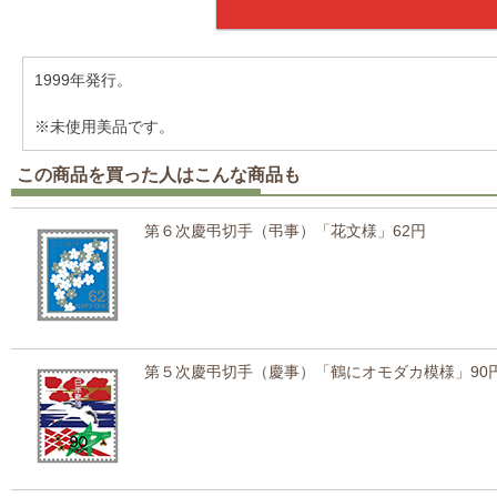
1999年発行。
※未使用美品です。
この商品を買った人はこんな商品も
第６次慶弔切手（弔事）「花文様」62円
第５次慶弔切手（慶事）「鶴にオモダカ模様」90