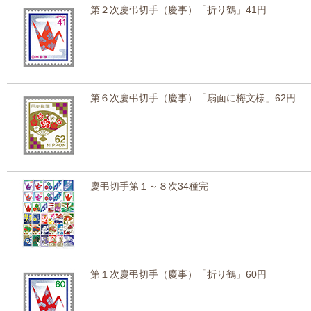
第２次慶弔切手（慶事）「折り鶴」41円
第６次慶弔切手（慶事）「扇面に梅文様」62円
慶弔切手第１～８次34種完
第１次慶弔切手（慶事）「折り鶴」60円