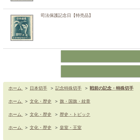
司法保護記念日【特売品】
ホーム
>
日本切手
>
記念特殊切手
>
戦前の記念・特殊切手
ホーム
>
文化・歴史
>
旗・国旗・紋章
ホーム
>
文化・歴史
>
歴史・トピック
ホーム
>
文化・歴史
>
皇室・王室