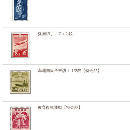
愛国切手 ２+２銭
満洲国皇帝来訪１ 1/2銭【特売品】
教育復興運動【特売品】