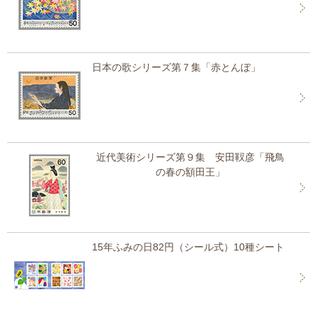
日本の歌シリーズ第７集「赤とんぼ」
近代美術シリーズ第９集 安田靫彦「飛鳥
の春の額田王」
15年ふみの日82円（シール式）10種シート