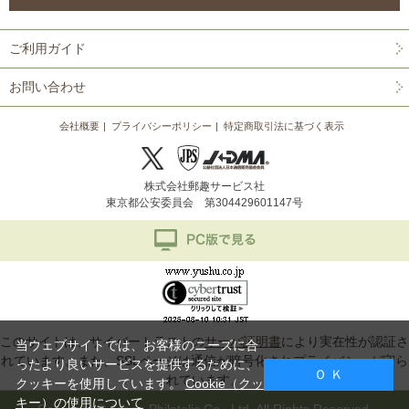
ご利用ガイド
お問い合わせ
会社概要
プライバシーポリシー
特定商取引法に基づく表示
株式会社郵趣サービス社
東京都公安委員会 第304429601147号
このサイトは、サイバートラストの
サーバ証明書
により実在性が認証さ
当ウェブサイトでは、お客様のニーズに合
れています。また、SSLページは通信が暗号化されプライバシーが守ら
ったより良いサービスを提供するために、
Ｏ Ｋ
れています。
クッキーを使用しています。
Cookie（クッ
キー）の使用について