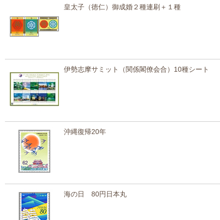
皇太子（徳仁）御成婚２種連刷＋１種
伊勢志摩サミット（関係閣僚会合）10種シート
沖縄復帰20年
海の日 80円日本丸