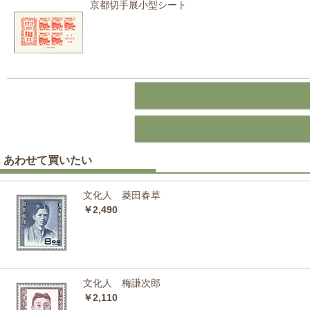
京都切手展小型シート
あわせて買いたい
文化人 菱田春草
￥2,490
文化人 梅謙次郎
￥2,110