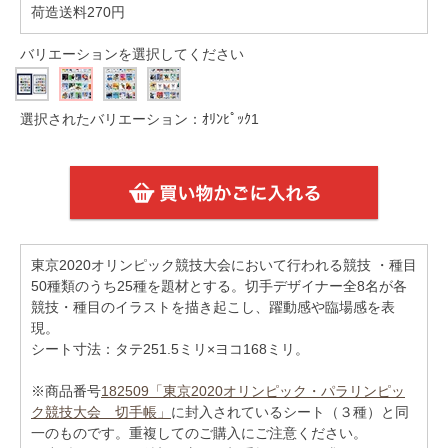
荷造送料270円
バリエーションを選択してください
選択されたバリエーション：ｵﾘﾝﾋﾟｯｸ1
東京2020オリンピック競技大会において行われる競技 ・種目
50種類のうち25種を題材とする。切手デザイナー全8名が各
競技・種目のイラストを描き起こし、躍動感や臨場感を表
現。
シート寸法：タテ251.5ミリ×ヨコ168ミリ。
※商品番号
182509「東京2020オリンピック・パラリンピッ
ク競技大会 切手帳」
に封入されているシート（３種）と同
一のものです。重複してのご購入にご注意ください。