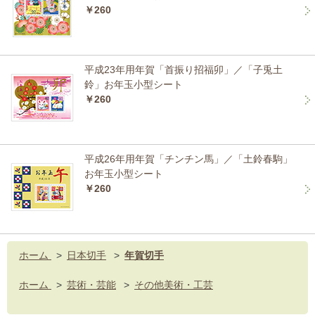
￥260
平成23年用年賀「首振り招福卯」／「子兎土
鈴」お年玉小型シート
￥260
平成26年用年賀「チンチン馬」／「土鈴春駒」
お年玉小型シート
￥260
ホーム
>
日本切手
>
年賀切手
ホーム
>
芸術・芸能
>
その他美術・工芸