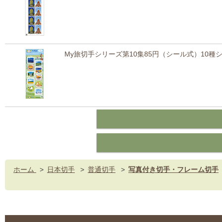
My旅切手シリーズ第10集85円（シール式）10種
ホーム
>
日本切手
>
普通切手
>
写真付き切手・フレーム切手