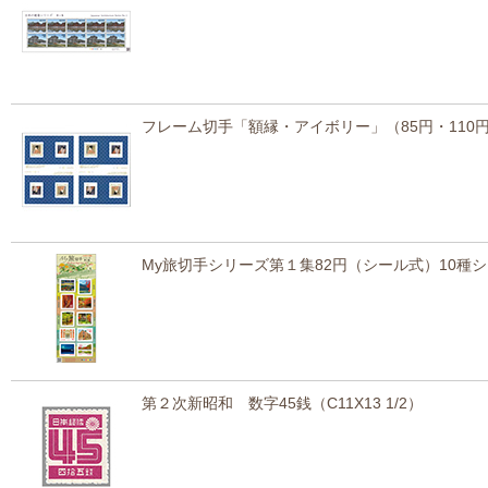
フレーム切手「額縁・アイボリー」（85円・11
My旅切手シリーズ第１集82円（シール式）10種
第２次新昭和 数字45銭（C11X13 1/2）