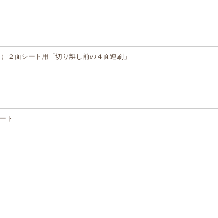
0円）２面シート用「切り離し前の４面連刷」
シート