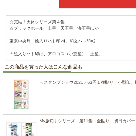
☆完結！天体シリーズ第４集
☆ブラックホール、土星、天王星、海王星ほか
東京中央局 絵入りハト印×4、和文ハト印×2
＊絵入りハト印は、アロコス（小惑星）、土星。
この商品を買った人はこんな商品も
＜スタンプショウ2021＞63円１種貼り 小型印
My旅切手シリーズ 第11集 全貼り 初日カバ