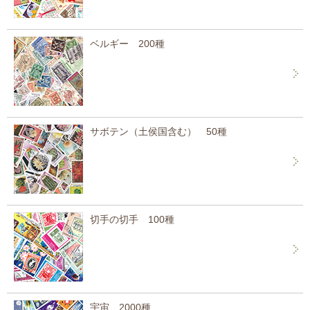
ベルギー 200種
サボテン（土侯国含む） 50種
切手の切手 100種
宇宙 2000種