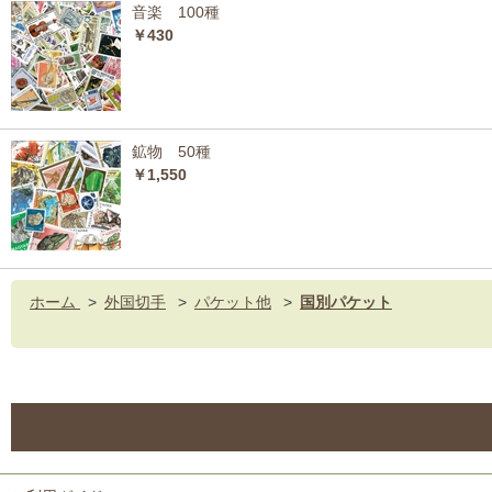
音楽 100種
￥430
鉱物 50種
￥1,550
ホーム
>
外国切手
>
パケット他
>
国別パケット