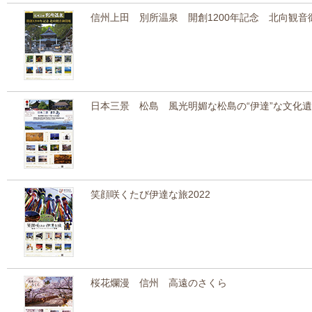
信州上田 別所温泉 開創1200年記念 北向観音
日本三景 松島 風光明媚な松島の“伊達”な文化
笑顔咲くたび伊達な旅2022
桜花爛漫 信州 高遠のさくら