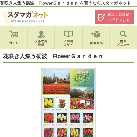
花咲き人集う砺波 FlowerＧａｒｄｅｎ を買うならスタマガネット
新規会員登録
ログインする
花咲き人集う砺波 FlowerＧａｒｄｅｎ