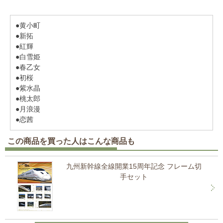
●黄小町
●新拓
●紅輝
●白雪姫
●春乙女
●初桜
●紫水晶
●桃太郎
●月浪漫
●恋茜
この商品を買った人はこんな商品も
九州新幹線全線開業15周年記念 フレーム切
手セット