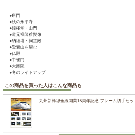
●唐門
●秋の永平寺
●鐘楼堂・山門
●道元禅師稚髪像
●納経塔・祠堂殿
●愛宕山を望む
●仏殿
●中雀門
●大庫院
●冬のライトアップ
この商品を買った人はこんな商品も
九州新幹線全線開業15周年記念 フレーム切手セッ