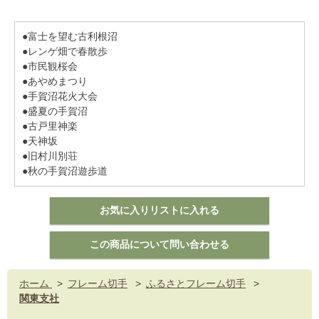
●富士を望む古利根沼
●レンゲ畑で春散歩
●市民観桜会
●あやめまつり
●手賀沼花火大会
●盛夏の手賀沼
●古戸里神楽
●天神坂
●旧村川別荘
●秋の手賀沼遊歩道
ホーム
>
フレーム切手
>
ふるさとフレーム切手
>
関東支社