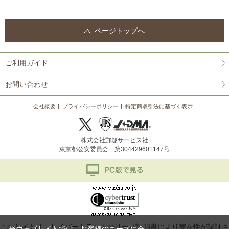
ページトップへ
ご利用ガイド
お問い合わせ
会社概要
プライバシーポリシー
特定商取引法に基づく表示
株式会社郵趣サービス社
東京都公安委員会 第304429601147号
このサイトは、サイバートラストの
サーバ証明書
により実在性が認証さ