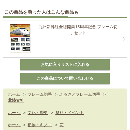
この商品を買った人はこんな商品も
九州新幹線全線開業15周年記念 フレーム切
手セット
ホーム
>
フレーム切手
>
ふるさとフレーム切手
>
北陸支社
ホーム
>
文化・歴史
>
祭り・イベント
ホーム
>
植物・キノコ
>
花