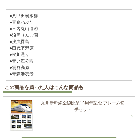
●八甲田樹氷群
●青森ねぶた
●三内丸山遺跡
●浪岡りんご園
●浅虫裸島
●田代平湿原
●桜川通り
●青い海公園
●雲谷高原
●青森港夜景
この商品を買った人はこんな商品も
九州新幹線全線開業15周年記念 フレーム切
手セット