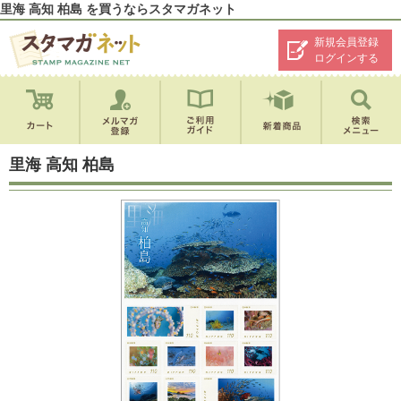
里海 高知 柏島 を買うならスタマガネット
新規会員登録
ログインする
里海 高知 柏島