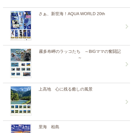
さぁ、新世海！AQUA WORLD 20th
霧多布岬のラッコたち ～BIGママの奮闘記
～
上高地 心に残る癒しの風景
里海 柏島