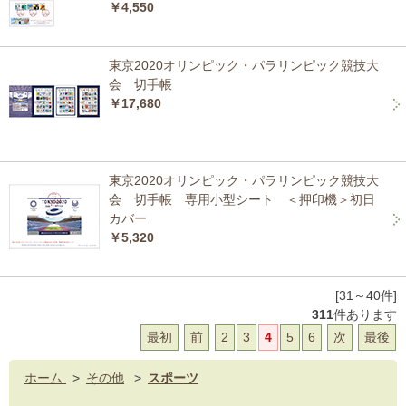
￥4,550
東京2020オリンピック・パラリンピック競技大
会 切手帳
￥17,680
東京2020オリンピック・パラリンピック競技大
会 切手帳 専用小型シート ＜押印機＞初日
カバー
￥5,320
[31～40件]
311
件あります
最初
前
2
3
4
5
6
次
最後
ホーム
>
その他
>
スポーツ