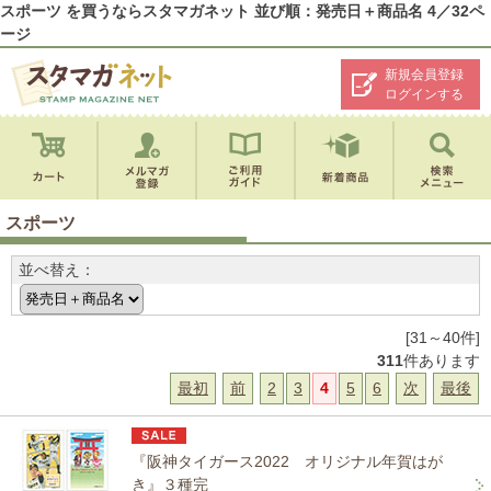
スポーツ を買うならスタマガネット 並び順：発売日＋商品名 4／32ペ
ージ
新規会員登録
ログインする
スポーツ
並べ替え：
[31～40件]
311
件あります
最初
前
2
3
4
5
6
次
最後
『阪神タイガース2022 オリジナル年賀はが
き』３種完