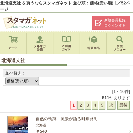
北海道支社 を買うならスタマガネット 並び順：価格(安い順) 1／52ペ
ージ
新規会員登録
ログインする
北海道支社
並べ替え：
[1～10件]
511
件あります
1
2
3
4
5
次
最後
自然の軌跡 風景が語る町釧路町
北海道
￥540