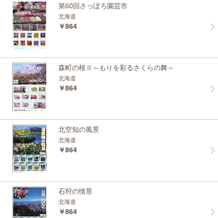
第60回さっぽろ園芸市
北海道
￥864
森町の桜Ⅱ～もりを彩るさくらの舞～
北海道
￥864
北空知の風景
北海道
￥864
石狩の情景
北海道
￥864