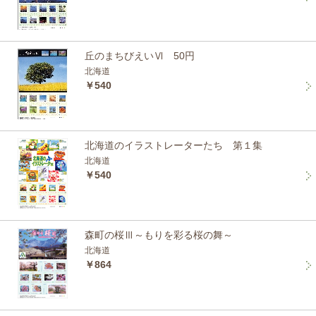
丘のまちびえいⅥ 50円
北海道
￥540
北海道のイラストレーターたち 第１集
北海道
￥540
森町の桜Ⅲ～もりを彩る桜の舞～
北海道
￥864