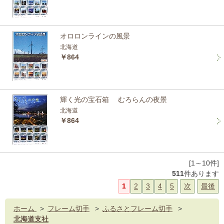
オロロンラインの風景
北海道
￥864
輝く光の宝石箱 むろらんの夜景
北海道
￥864
[1～10件]
511
件あります
1
2
3
4
5
次
最後
ホーム
>
フレーム切手
>
ふるさとフレーム切手
>
北海道支社