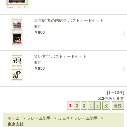
東京駅 丸の内駅舎 ポストカードセット
東京
￥800
笑い文字 ポストカードセット
東京
￥850
[1～10件]
512
件あります
1
2
3
4
5
次
最後
ホーム
>
フレーム切手
>
ふるさとフレーム切手
>
東京支社