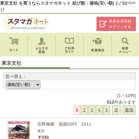
東京支社 を買うならスタマガネット 並び順：価格(安い順) 1／52ペー
ジ
新規会員登録
ログインする
東京支社
並べ替え：
[1～10件]
512
件あります
1
2
3
4
5
次
最後
吉野梅郷 額面50円 2011
東京
￥540