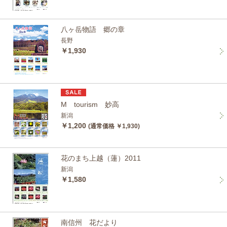
八ヶ岳物語 郷の章
長野
￥1,930
M tourism 妙高
新潟
￥1,200
(通常価格 ￥1,930)
花のまち上越（蓮）2011
新潟
￥1,580
南信州 花だより