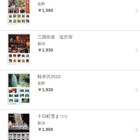
長野
￥1,580
三国街道 塩沢宿
新潟
￥1,930
軽井沢2010
長野
￥1,930
十日町雪まつり
新潟
￥1,900