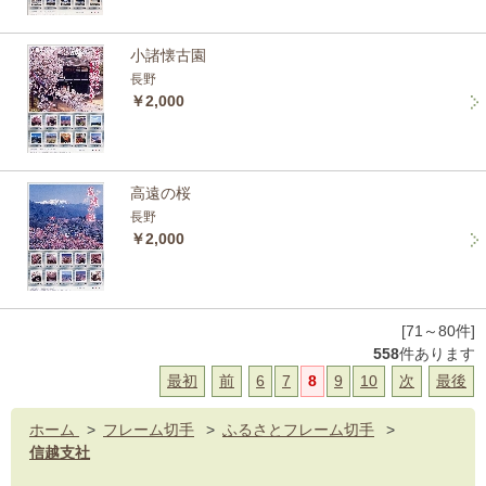
小諸懐古園
長野
￥2,000
高遠の桜
長野
￥2,000
[71～80件]
558
件あります
最初
前
6
7
8
9
10
次
最後
ホーム
>
フレーム切手
>
ふるさとフレーム切手
>
信越支社