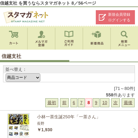
信越支社 を買うならスタマガネット 8／56ページ
新規会員登録
ログインする
信越支社
並べ替え：
[71～80件]
558
件あります
最初
前
6
7
8
9
10
次
最後
小林一茶生誕250年「一茶さん」
長野
￥1,930