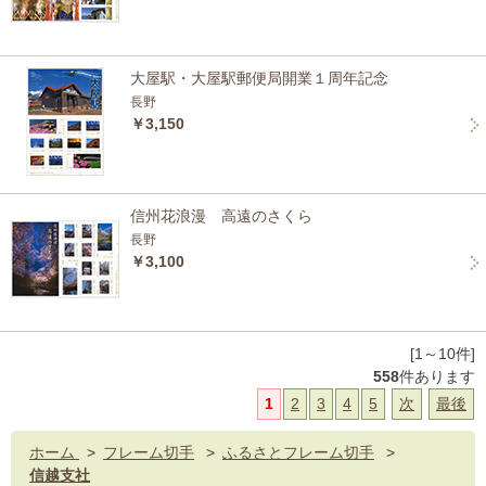
大屋駅・大屋駅郵便局開業１周年記念
長野
￥3,150
信州花浪漫 高遠のさくら
長野
￥3,100
[1～10件]
558
件あります
1
2
3
4
5
次
最後
ホーム
>
フレーム切手
>
ふるさとフレーム切手
>
信越支社