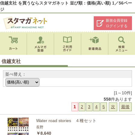
信越支社 を買うならスタマガネット 並び順：価格(高い順) 1／56ペー
ジ
新規会員登録
ログインする
信越支社
並べ替え：
[1～10件]
558
件あります
1
2
3
4
5
次
最後
Water road stories ４種セット
長野
￥8,640