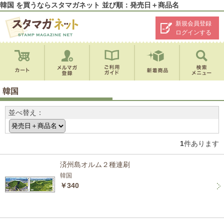
韓国 を買うならスタマガネット 並び順：発売日＋商品名
新規会員登録
ログインする
韓国
並べ替え：
1
件あります
済州島オルム２種連刷
韓国
￥340