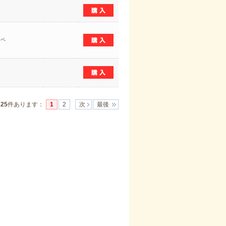
シペ
]
25
件あります
：
1
2
次
最後