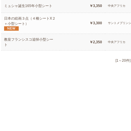
ミュシャ誕生165年小型シート
￥3,350
中央アフリカ
日本の絵画３点（４種シートX２
￥3,300
サントメプリン
＋小型シート）
教皇フランシスコ追悼小型シー
￥2,350
中央アフリカ
ト
[1～20件