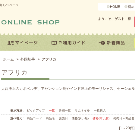
 1／2ページ
HOME
初め
ようこそ、
ゲスト
様
ホーム
>
外国切手
>
アフリカ
アフリカ
大西洋上のカボベルデ、アセンション島やインド洋上のモーリシャス、セーシェル
表示方法：
ピックアップ
一覧
詳細一覧
サムネイル
一括購入
並べ替え：
商品コード
商品名
発売日
価格(安い順)
価格(高い順)
発売日＋商品名
[1～20件