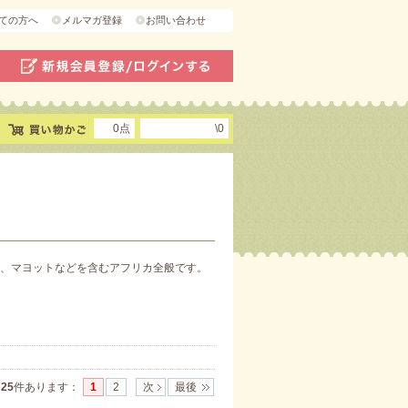
ての方へ
メルマガ登録
お問い合わせ
0点
\0
、マヨットなどを含むアフリカ全般です。
]
25
件あります
：
1
2
次
最後