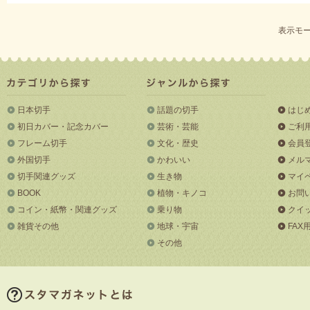
表示モー
日本切手
話題の切手
はじ
初日カバー・記念カバー
芸術・芸能
ご利
フレーム切手
文化・歴史
会員
外国切手
かわいい
メル
切手関連グッズ
生き物
マイ
BOOK
植物・キノコ
お問
コイン・紙幣・関連グッズ
乗り物
クイ
雑貨その他
地球・宇宙
FAX
その他