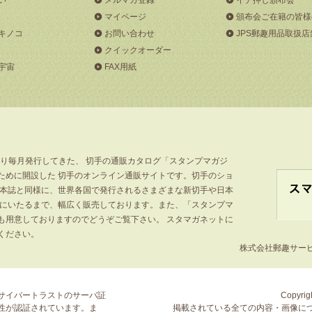
マイページ
頒布会ご在籍の皆様
キノコ
お問い合わせ
JPS郵趣用品取扱店
クイックオーダー
宇宙
FAX用紙
より毎月発行してきた、 切手の通販カタログ「スタンプマガジ
ために開設した 切手のオンライン通販サイトです。切手のショ
」本誌と同様に、世界各国で発行されるさまざまな新切手や日本
手にいたるまで、幅広く販売しております。また、「スタンプマ
も用意しておりますのでどうぞご覧下さい。 スタマガネットに
ください。
株式会社郵趣サービス
サイバートラストの
サーバ証
Copyrigh
性が認証されています。ま
掲載されている全ての内容・画像に