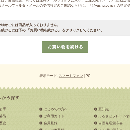
ては、受信拒否、もしくは迷惑メールフォルダに入り、ご注文完了メール（自動送信
ールフォルダ・メールの受信設定のご確認ならびに、「@yushu.co.jp」の指
い物かごには商品が入っておりません。
を続けるには下の 「お買い物を続ける」 をクリックしてください。
表示モード:
スマートフォン
| PC
切手
はじめての方へ
豆知識
芸能
ご利用ガイド
ふるさとフレーム切
歴史
会員登録
自動発送頒布会
い
メルマガ登録
イチ押し頒布会