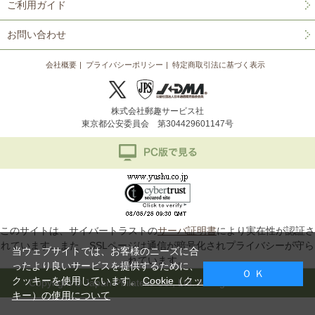
ご利用ガイド
お問い合わせ
会社概要
プライバシーポリシー
特定商取引法に基づく表示
株式会社郵趣サービス社
東京都公安委員会 第304429601147号
このサイトは、サイバートラストの
サーバ証明書
により実在性が認証さ
れています。また、SSLページは通信が暗号化されプライバシーが守ら
当ウェブサイトでは、お客様のニーズに合
れています。
ったより良いサービスを提供するために、
Ｏ Ｋ
クッキーを使用しています。
Cookie（クッ
Copyright © Japan Philatelic Co., Ltd. All Rights Reserved.
キー）の使用について