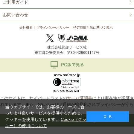
ご利用ガイド
お問い合わせ
会社概要
プライバシーポリシー
特定商取引法に基づく表示
株式会社郵趣サービス社
東京都公安委員会 第304429601147号
このサイトは、サイバートラストの
サーバ証明書
により実在性が認証さ
れています。また、SSLページは通信が暗号化されプライバシーが守ら
当ウェブサイトでは、お客様のニーズに合
れています。
ったより良いサービスを提供するために、
Ｏ Ｋ
クッキーを使用しています。
Cookie（クッ
Copyright © Japan Philatelic Co., Ltd. All Rights Reserved.
キー）の使用について