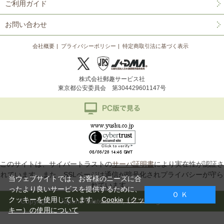
ご利用ガイド
お問い合わせ
会社概要
プライバシーポリシー
特定商取引法に基づく表示
株式会社郵趣サービス社
東京都公安委員会 第304429601147号
このサイトは、サイバートラストの
サーバ証明書
により実在性が認証さ
れています。また、SSLページは通信が暗号化されプライバシーが守ら
当ウェブサイトでは、お客様のニーズに合
れています。
ったより良いサービスを提供するために、
Ｏ Ｋ
クッキーを使用しています。
Cookie（クッ
Copyright © Japan Philatelic Co., Ltd. All Rights Reserved.
キー）の使用について