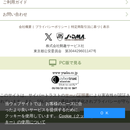
ご利用ガイド
お問い合わせ
会社概要
プライバシーポリシー
特定商取引法に基づく表示
株式会社郵趣サービス社
東京都公安委員会 第304429601147号
このサイトは、サイバートラストの
サーバ証明書
により実在性が認証さ
れています。また、SSLページは通信が暗号化されプライバシーが守ら
当ウェブサイトでは、お客様のニーズに合
れています。
ったより良いサービスを提供するために、
Ｏ Ｋ
クッキーを使用しています。
Cookie（クッ
Copyright © Japan Philatelic Co., Ltd. All Rights Reserved.
キー）の使用について