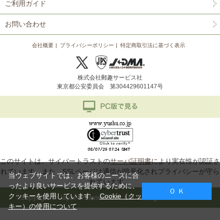
ご利用ガイド
お問い合わせ
会社概要
プライバシーポリシー
特定商取引法に基づく表示
株式会社郵趣サービス社
東京都公安委員会 第304429601147号
このサイトは、サイバートラストの
サーバ証明書
により実在性が認証さ
れています。また、SSLページは通信が暗号化されプライバシーが守ら
当ウェブサイトでは、お客様のニーズに合
れています。
ったより良いサービスを提供するために、
Ｏ Ｋ
クッキーを使用しています。
Cookie（クッ
Copyright © Japan Philatelic Co., Ltd. All Rights Reserved.
キー）の使用について