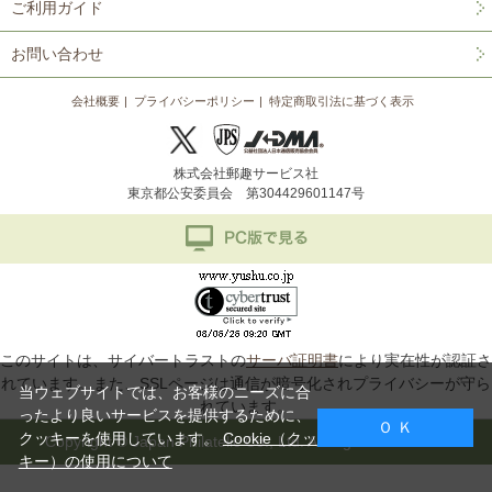
ご利用ガイド
お問い合わせ
会社概要
プライバシーポリシー
特定商取引法に基づく表示
株式会社郵趣サービス社
東京都公安委員会 第304429601147号
このサイトは、サイバートラストの
サーバ証明書
により実在性が認証さ
れています。また、SSLページは通信が暗号化されプライバシーが守ら
当ウェブサイトでは、お客様のニーズに合
れています。
ったより良いサービスを提供するために、
Ｏ Ｋ
クッキーを使用しています。
Cookie（クッ
Copyright © Japan Philatelic Co., Ltd. All Rights Reserved.
キー）の使用について