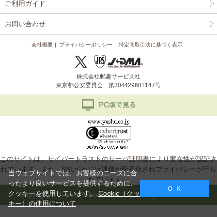
ご利用ガイド
お問い合わせ
会社概要
プライバシーポリシー
特定商取引法に基づく表示
株式会社郵趣サービス社
東京都公安委員会 第304429601147号
このサイトは、サイバートラストの
サーバ証明書
により実在性が認証さ
れています。また、SSLページは通信が暗号化されプライバシーが守ら
当ウェブサイトでは、お客様のニーズに合
れています。
ったより良いサービスを提供するために、
Ｏ Ｋ
クッキーを使用しています。
Cookie（クッ
Copyright © Japan Philatelic Co., Ltd. All Rights Reserved.
キー）の使用について