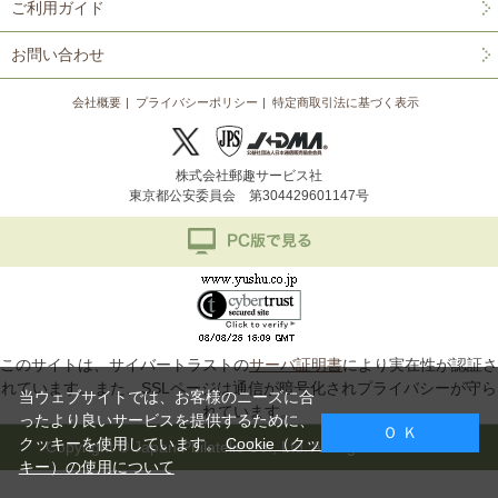
ご利用ガイド
お問い合わせ
会社概要
プライバシーポリシー
特定商取引法に基づく表示
株式会社郵趣サービス社
東京都公安委員会 第304429601147号
このサイトは、サイバートラストの
サーバ証明書
により実在性が認証さ
れています。また、SSLページは通信が暗号化されプライバシーが守ら
当ウェブサイトでは、お客様のニーズに合
れています。
ったより良いサービスを提供するために、
Ｏ Ｋ
クッキーを使用しています。
Cookie（クッ
Copyright © Japan Philatelic Co., Ltd. All Rights Reserved.
キー）の使用について