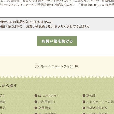
ては、受信拒否、もしくは迷惑メールフォルダに入り、ご注文完了メール（自動送信
ールフォルダ・メールの受信設定のご確認ならびに、「@yushu.co.jp」の指
い物かごには商品が入っておりません。
を続けるには下の 「お買い物を続ける」 をクリックしてください。
表示モード:
スマートフォン
| PC
切手
はじめての方へ
豆知識
芸能
ご利用ガイド
ふるさとフレーム切
歴史
会員登録
自動発送頒布会
い
メルマガ登録
イチ押し頒布会