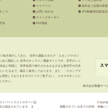
マイページ
頒布会ご在籍の皆様
キノコ
お問い合わせ
JPS郵趣用品取扱店
クイックオーダー
宇宙
FAX用紙
より毎月発行してきた、 切手の通販カタログ「スタンプマガジ
ために開設した 切手のオンライン通販サイトです。切手のショ
」本誌と同様に、世界各国で発行されるさまざまな新切手や日本
手にいたるまで、幅広く販売しております。また、「スタンプマ
も用意しておりますのでどうぞご覧下さい。 スタマガネットに
ください。
株式会社郵趣サービス
サイバートラストの
サーバ証
Copyrigh
性が認証されています。ま
掲載されている全ての内容・画像に