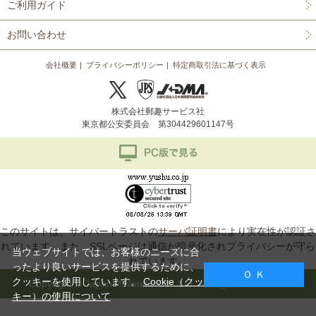
ご利用ガイド
お問い合わせ
会社概要
プライバシーポリシー
特定商取引法に基づく表示
株式会社郵趣サービス社
東京都公安委員会 第304429601147号
このサイトは、サイバートラストの
サーバ証明書
により実在性が認証さ
れています。また、SSLページは通信が暗号化されプライバシーが守ら
当ウェブサイトでは、お客様のニーズに合
れています。
ったより良いサービスを提供するために、
Ｏ Ｋ
クッキーを使用しています。
Cookie（クッ
Copyright © Japan Philatelic Co., Ltd. All Rights Reserved.
キー）の使用について