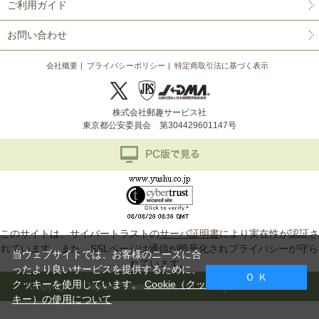
ご利用ガイド
お問い合わせ
会社概要
プライバシーポリシー
特定商取引法に基づく表示
株式会社郵趣サービス社
東京都公安委員会 第304429601147号
このサイトは、サイバートラストの
サーバ証明書
により実在性が認証さ
れています。また、SSLページは通信が暗号化されプライバシーが守ら
当ウェブサイトでは、お客様のニーズに合
れています。
ったより良いサービスを提供するために、
Ｏ Ｋ
クッキーを使用しています。
Cookie（クッ
Copyright © Japan Philatelic Co., Ltd. All Rights Reserved.
キー）の使用について