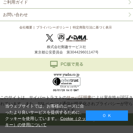
ご利用ガイド
お問い合わせ
会社概要
プライバシーポリシー
特定商取引法に基づく表示
株式会社郵趣サービス社
東京都公安委員会 第304429601147号
このサイトは、サイバートラストの
サーバ証明書
により実在性が認証さ
れています。また、SSLページは通信が暗号化されプライバシーが守ら
当ウェブサイトでは、お客様のニーズに合
れています。
ったより良いサービスを提供するために、
Ｏ Ｋ
クッキーを使用しています。
Cookie（クッ
Copyright © Japan Philatelic Co., Ltd. All Rights Reserved.
キー）の使用について